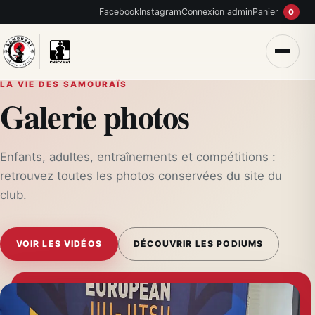
Facebook
Instagram
Connexion admin
Panier
0
Ouvri
LA VIE DES SAMOURAÏS
Galerie photos
Enfants, adultes, entraînements et compétitions :
retrouvez toutes les photos conservées du site du
club.
VOIR LES VIDÉOS
DÉCOUVRIR LES PODIUMS