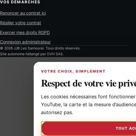
VOS DÉMARCHES
Renoncer au contrat ici
Résilier votre contrat
Exercer mes droits RGPD
Connexion administrateur
© 2026 JJB Les Samouraï. Tous droits réservés.
Site autonome hébergé par OVH SAS.
VOTRE CHOIX, SIMPLEMENT
Respect de votre vie priv
Les cookies nécessaires font fonctionner 
YouTube, la carte et la mesure d’audienc
autorisez pas.
TOUT AC