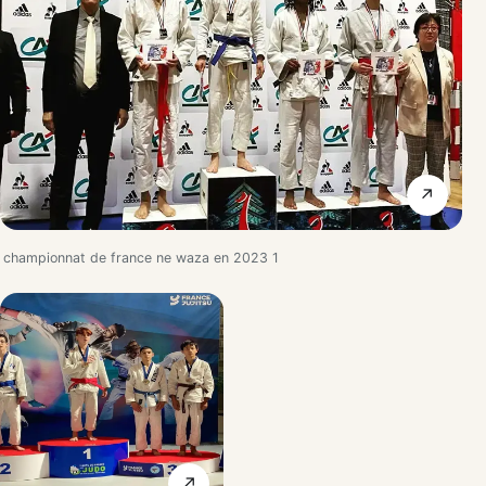
↗
championnat de france ne waza en 2023 1
↗